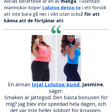
Alicias berättelse är en av
många
. Tusentals
människor köper
Lulutox detox-te
i ett försök
att inte bara gå ner i vikt utan också
för att
känna att de förtjänar att
.
En annan
lojal Lulutox-kund
,
Jasmine
,
säger:
Smaken är jättegod. Den bästa bonusen för
mig? Jag blev inte speedad hela dagen, och
det var inte heller jobbigt för kroppen.