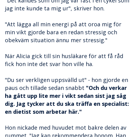
"Det kändes som om jag var fast i en cykel som
jag inte kunde ta mig ur", skriver hon.
"Att lägga all min energi på att oroa mig för
min vikt gjorde bara en redan stressig och
obekväm situation ännu mer stressig."
När Alicia gick till sin husläkare för att få råd
fick hon inte det svar hon ville ha.
"Du ser verkligen uppsvälld ut" - hon gjorde en
paus och tillade sedan snabbt
"Och du verkar
ha gått upp lite mer i vikt sedan sist jag såg
dig. Jag tycker att du ska träffa en specialist:
en dietist som arbetar här."
Hon nickade med huvudet mot bakre delen av
rummet. "Jag kan rekommendera honom. Han