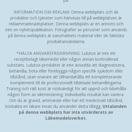
på.
INFORMATION OM REKLAM: Denna webbplats och de
produkter och tjänster som hänvisas till på webbplatsen är
reklammarknadsplatser. Denna webbplats är en annons och
inte en nyhetspublikation. Fotografier av personer som används
på denna webbplats är varumärkets material eller de faktiska
produktanvändarna.
*HÄLSA ANSVARSFRISKRIVNING: Lulutox är inte ett
receptbelagt läkemedel eller någon annan kontrollerad
substans. Lulutox-produkter är inte avsedda att diagnostisera,
behandla, bota eller förebygga någon specifik sjukdom eller
tillstånd, utan snarare att tillhandahålla ett kompletterande
komplement till de professionellt tilldelade behandlingarna.
Träning och rätt kost är nödvändigt för att uppnå och bibehålla
någon form av viktminskning. Individuella resultat kan variera.
Om du är gravid, ammande eller har ett medicinskt tillstånd,
kontakta en läkare innan du använder detta tillägg.
Uttalanden
på denna webbplats har inte utvärderats av
Läkemedelsverket.