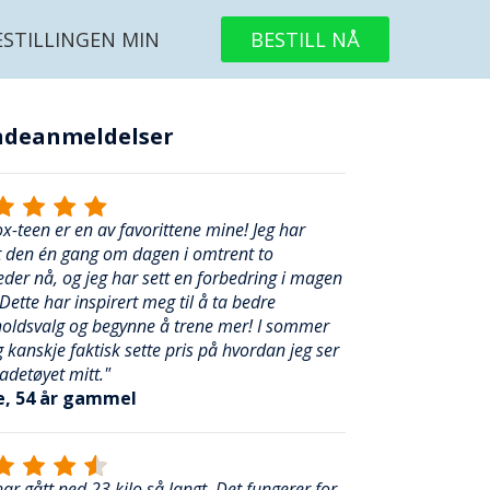
ESTILLINGEN MIN
BESTILL NÅ
ndeanmeldelser
x-teen er en av favorittene mine! Jeg har
t den én gang om dagen i omtrent to
er nå, og jeg har sett en forbedring i magen
Dette har inspirert meg til å ta bedre
holdsvalg og begynne å trene mer! I sommer
eg kanskje faktisk sette pris på hvordan jeg ser
badetøyet mitt."
, 54 år gammel
har gått ned 23 kilo så langt. Det fungerer for