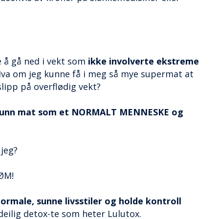
e å gå ned i vekt som
ikke involverte ekstreme
va om jeg kunne få i meg så mye supermat at
lipp på overflødig vekt?
 sunn mat som et NORMALT MENNESKE og
jeg?
RØM!
rmale, sunne livsstiler og holde kontroll
deilig detox-te som heter Lulutox.