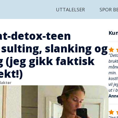
UTTALELSER
SPOR B
t-detox-teen
Ku
sulting, slanking og
"Deto
 (jeg gikk faktisk
bruk
måned
ekt!)
min. 
kost
daktør
vil j
ut i 
Anne
"Jeg 