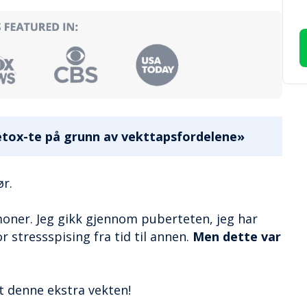
detox-te på grunn av vekttapsfordelene»
ør.
rmoner. Jeg gikk gjennom puberteten, jeg har
or stressspising fra tid til annen.
Men dette var
itt denne ekstra vekten!