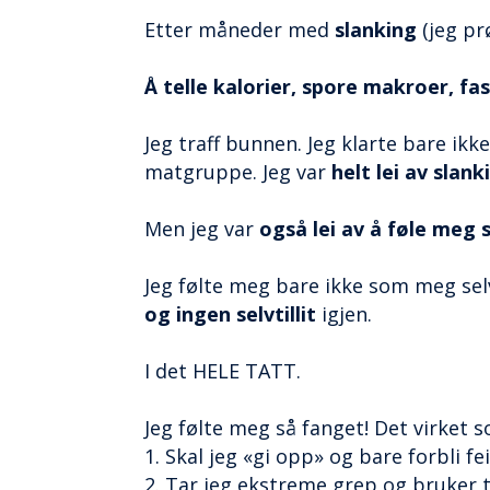
Etter måneder med
slanking
(jeg prø
Å telle kalorier, spore makroer, fa
Jeg traff bunnen. Jeg klarte bare ikk
matgruppe. Jeg var
helt lei av slank
Men jeg var
også lei av å føle meg 
Jeg følte meg bare ikke som meg sel
og ingen selvtillit
igjen.
I det HELE TATT.
Jeg følte meg så fanget! Det virket 
1. Skal jeg «gi opp» og bare forbli fei
2. Tar jeg ekstreme grep og bruker t