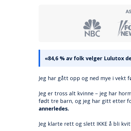
«84,6 % av folk velger Lulutox 
Jeg har gått opp og ned mye i vekt f
Jeg er tross alt kvinne – jeg har ho
født tre barn, og jeg har gitt etter f
annerledes.
Jeg klarte rett og slett IKKE å bli kv