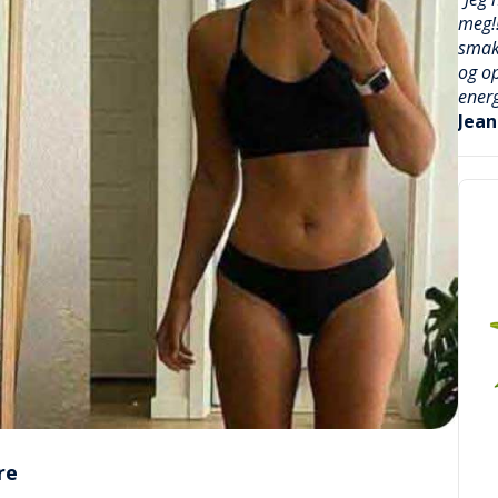
meg!!
smake
og op
energ
Jean
re