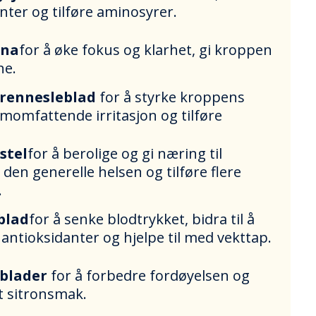
nter og tilføre aminosyrer.
ana
for å øke fokus og klarhet, gi kroppen
ne.
brennesleblad
for å styrke kroppens
momfattende irritasjon og tilføre
stel
for å berolige og gi næring til
 den generelle helsen og tilføre flere
.
blad
for å senke blodtrykket, bidra til å
 antioksidanter og hjelpe til med vekttap.
ablader
for å forbedre fordøyelsen og
t sitronsmak.