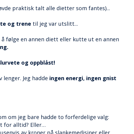
vde praktisk talt alle dietter som fantes)...
ste og trene
til jeg var utslitt...
e å følge en annen diett eller kutte ut en annen
ing.
slurvete og oppblåst!
v lenger. Jeg hadde
ingen energi, ingen gnist
som om jeg bare hadde to forferdelige valg:
t for alltid? Eller…
usenvis av kroner på slankemedisiner eller