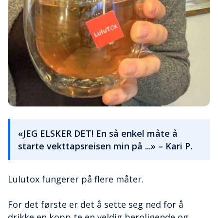
«JEG ELSKER DET! En så enkel måte å
starte vekttapsreisen min på ...» – Kari P.
Lulutox fungerer på flere måter.
For det første er det å sette seg ned for å
drikke en kopp te en veldig beroligende og