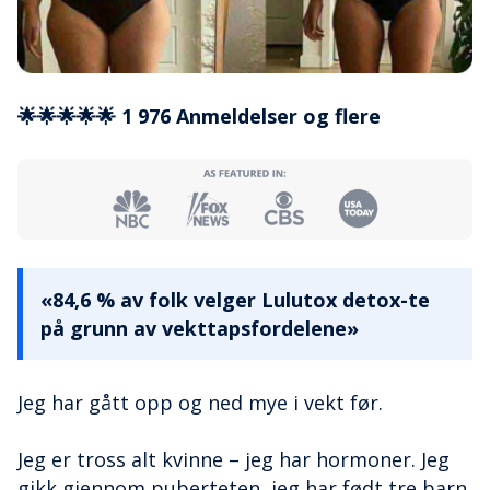
🌟🌟🌟🌟🌟 1 976 Anmeldelser og flere
«84,6 % av folk velger Lulutox detox-te
på grunn av vekttapsfordelene»
Jeg har gått opp og ned mye i vekt før.
Jeg er tross alt kvinne – jeg har hormoner. Jeg
gikk gjennom puberteten, jeg har født tre barn,