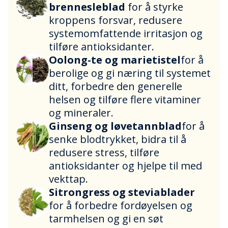
brennesleblad
for å styrke
kroppens forsvar, redusere
systemomfattende irritasjon og
tilføre antioksidanter.
Oolong-te og marietistel
for å
berolige og gi næring til systemet
ditt, forbedre den generelle
helsen og tilføre flere vitaminer
og mineraler.
Ginseng og løvetannblad
for å
senke blodtrykket, bidra til å
redusere stress, tilføre
antioksidanter og hjelpe til med
vekttap.
Sitrongress og steviablader
for å forbedre fordøyelsen og
tarmhelsen og gi en søt