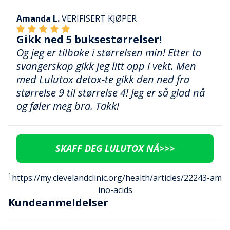
Amanda L.
VERIFISERT KJØPER
Gikk ned 5 buksestørrelser!
Og jeg er tilbake i størrelsen min! Etter to
svangerskap gikk jeg litt opp i vekt. Men
med Lulutox detox-te gikk den ned fra
størrelse 9 til størrelse 4! Jeg er så glad nå
og føler meg bra. Takk!
SKAFF DEG LULUTOX NÅ>>>
1
https://my.clevelandclinic.org/health/articles/22243-am
ino-acids
Kundeanmeldelser