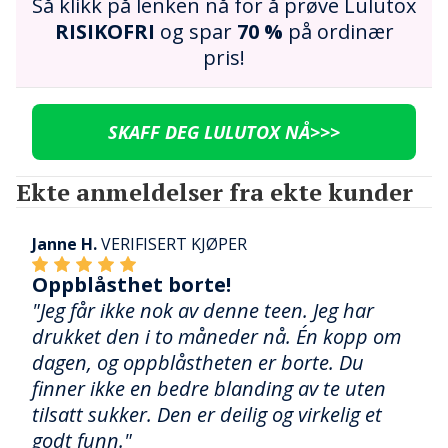
Så klikk på lenken nå for å prøve Lulutox
RISIKOFRI
og spar
70 %
på ordinær
pris!
SKAFF DEG LULUTOX NÅ>>>
Ekte anmeldelser fra ekte kunder
Janne H.
VERIFISERT KJØPER
Oppblåsthet borte!
"Jeg får ikke nok av denne teen. Jeg har
drukket den i to måneder nå. Én kopp om
dagen, og oppblåstheten er borte. Du
finner ikke en bedre blanding av te uten
tilsatt sukker. Den er deilig og virkelig et
godt funn."