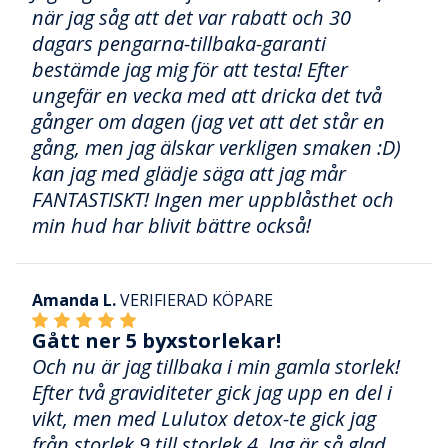
när jag såg att det var rabatt och 30
dagars pengarna-tillbaka-garanti
bestämde jag mig för att testa! Efter
ungefär en vecka med att dricka det två
gånger om dagen (jag vet att det står en
gång, men jag älskar verkligen smaken :D)
kan jag med glädje säga att jag mår
FANTASTISKT! Ingen mer uppblåsthet och
min hud har blivit bättre också!
Amanda L.
VERIFIERAD KÖPARE
Gått ner 5 byxstorlekar!
Och nu är jag tillbaka i min gamla storlek!
Efter två graviditeter gick jag upp en del i
vikt, men med Lulutox detox-te gick jag
från storlek 9 till storlek 4. Jag är så glad