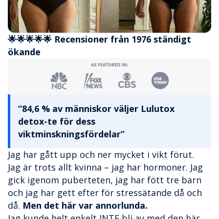
🌟🌟🌟🌟🌟 Recensioner från 1976 ständigt
ökande
“84,6 % av människor väljer Lulutox
detox-te för dess
viktminskningsfördelar”
Jag har gått upp och ner mycket i vikt förut.
Jag är trots allt kvinna – jag har hormoner. Jag
gick igenom puberteten, jag har fött tre barn
och jag har gett efter för stressätande då och
då.
Men det här var annorlunda.
Jag kunde helt enkelt INTE bli av med den här