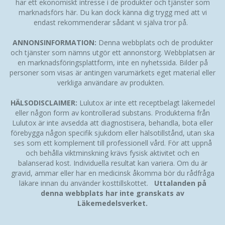
har ett ekonomiskt intresse i de produkter och tjänster som
marknadsförs här. Du kan dock känna dig trygg med att vi
endast rekommenderar sådant vi själva tror på.
ANNONSINFORMATION:
Denna webbplats och de produkter
och tjänster som nämns utgör ett annonstorg. Webbplatsen är
en marknadsföringsplattform, inte en nyhetssida. Bilder på
personer som visas är antingen varumärkets eget material eller
verkliga användare av produkten.
HÄLSODISCLAIMER:
Lulutox är inte ett receptbelagt läkemedel
eller någon form av kontrollerad substans. Produkterna från
Lulutox är inte avsedda att diagnostisera, behandla, bota eller
förebygga någon specifik sjukdom eller hälsotillstånd, utan ska
ses som ett komplement till professionell vård. För att uppnå
och behålla viktminskning krävs fysisk aktivitet och en
balanserad kost. Individuella resultat kan variera. Om du är
gravid, ammar eller har en medicinsk åkomma bör du rådfråga
läkare innan du använder kosttillskottet.
Uttalanden på
denna webbplats har inte granskats av
Läkemedelsverket.