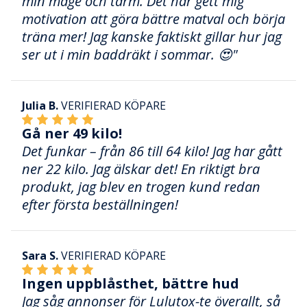
min mage och tarm. Det har gett mig
motivation att göra bättre matval och börja
träna mer! Jag kanske faktiskt gillar hur jag
ser ut i min baddräkt i sommar. 😍"
Julia B.
VERIFIERAD KÖPARE
Gå ner 49 kilo!
Det funkar – från 86 till 64 kilo! Jag har gått
ner 22 kilo. Jag älskar det! En riktigt bra
produkt, jag blev en trogen kund redan
efter första beställningen!
Sara S.
VERIFIERAD KÖPARE
Ingen uppblåsthet, bättre hud
Jag såg annonser för Lulutox-te överallt, så