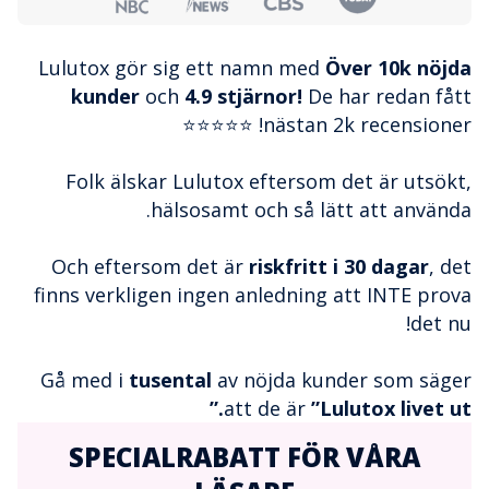
Lulutox gör sig ett namn med
Över 10k nöjda
kunder
och
4.9 stjärnor!
De har redan fått
nästan 2k recensioner! ⭐⭐⭐⭐⭐
Folk älskar Lulutox eftersom det är utsökt,
hälsosamt och så lätt att använda.
Och eftersom det är
riskfritt i 30 dagar
, det
finns verkligen ingen anledning att INTE prova
det nu!
Gå med i
tusental
av nöjda kunder som säger
att de är
”Lulutox livet ut.”
SPECIALRABATT FÖR VÅRA