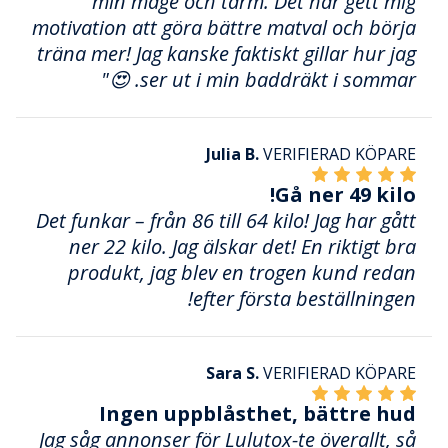
min mage och tarm. Det har gett mig
motivation att göra bättre matval och börja
träna mer! Jag kanske faktiskt gillar hur jag
ser ut i min baddräkt i sommar. 😍"
Julia B.
VERIFIERAD KÖPARE
Gå ner 49 kilo!
Det funkar – från 86 till 64 kilo! Jag har gått
ner 22 kilo. Jag älskar det! En riktigt bra
produkt, jag blev en trogen kund redan
efter första beställningen!
Sara S.
VERIFIERAD KÖPARE
Ingen uppblåsthet, bättre hud
Jag såg annonser för Lulutox-te överallt, så