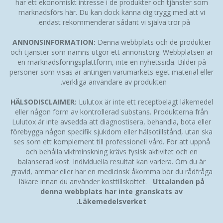
har ett ekonomiskt intresse i de produkter och tjänster som
marknadsförs här. Du kan dock känna dig trygg med att vi
endast rekommenderar sådant vi själva tror på.
ANNONSINFORMATION:
Denna webbplats och de produkter
och tjänster som nämns utgör ett annonstorg. Webbplatsen är
en marknadsföringsplattform, inte en nyhetssida. Bilder på
personer som visas är antingen varumärkets eget material eller
verkliga användare av produkten.
HÄLSODISCLAIMER:
Lulutox är inte ett receptbelagt läkemedel
eller någon form av kontrollerad substans. Produkterna från
Lulutox är inte avsedda att diagnostisera, behandla, bota eller
förebygga någon specifik sjukdom eller hälsotillstånd, utan ska
ses som ett komplement till professionell vård. För att uppnå
och behålla viktminskning krävs fysisk aktivitet och en
balanserad kost. Individuella resultat kan variera. Om du är
gravid, ammar eller har en medicinsk åkomma bör du rådfråga
läkare innan du använder kosttillskottet.
Uttalanden på
denna webbplats har inte granskats av
Läkemedelsverket.