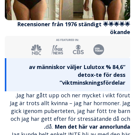
🌟🌟🌟🌟🌟 Recensioner från 1976 ständigt
ökande
“84,6 % av människor väljer Lulutox
detox-te för dess
viktminskningsfördelar”
Jag har gått upp och ner mycket i vikt förut.
Jag är trots allt kvinna – jag har hormoner. Jag
gick igenom puberteten, jag har fött tre barn
och jag har gett efter för stressätande då och
då.
Men det här var annorlunda.
Jag kunde helt enkelt INTE bli av med den här