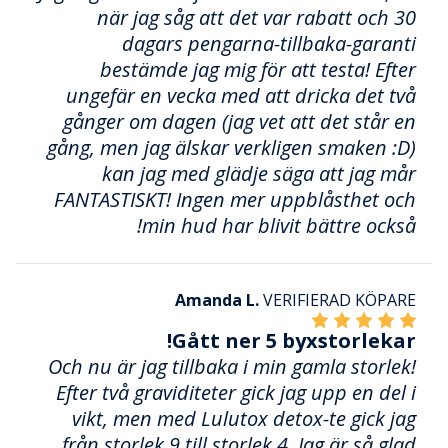
när jag såg att det var rabatt och 30
dagars pengarna-tillbaka-garanti
bestämde jag mig för att testa! Efter
ungefär en vecka med att dricka det två
gånger om dagen (jag vet att det står en
gång, men jag älskar verkligen smaken :D)
kan jag med glädje säga att jag mår
FANTASTISKT! Ingen mer uppblåsthet och
min hud har blivit bättre också!
Amanda L.
VERIFIERAD KÖPARE
Gått ner 5 byxstorlekar!
Och nu är jag tillbaka i min gamla storlek!
Efter två graviditeter gick jag upp en del i
vikt, men med Lulutox detox-te gick jag
från storlek 9 till storlek 4. Jag är så glad